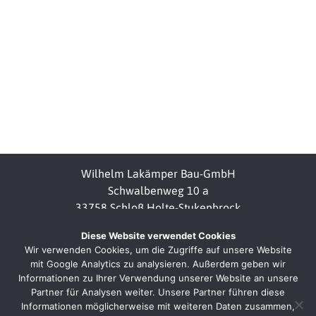
Wilhelm Lakämper Bau-GmbH
Schwalbenweg 10 a
33758 Schloß Holte-Stukenbrock
Diese Website verwendet Cookies
Wir verwenden Cookies, um die Zugriffe auf unsere Website
Tel. 05207-4024
mit Google Analytics zu analysieren. Außerdem geben wir
Fax 05207-50029
Informationen zu Ihrer Verwendung unserer Website an unsere
Partner für Analysen weiter. Unsere Partner führen diese
info@lakaemper-bau.de
Informationen möglicherweise mit weiteren Daten zusammen,