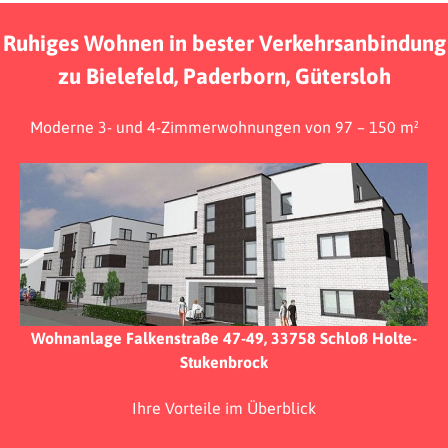
Ruhiges Wohnen in bester Verkehrsanbindung
zu Bielefeld, Paderborn, Gütersloh
Moderne 3- und 4-Zimmerwohnungen von 97 – 150 m²
Wohnanlage Falkenstraße 47-49, 33758 Schloß Holte-
Stukenbrock
Ihre Vorteile im Überblick